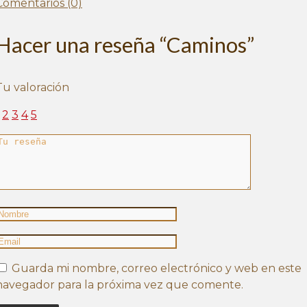
Comentarios (0)
Hacer una reseña “Caminos”
Tu valoración
2
3
4
5
Guarda mi nombre, correo electrónico y web en este
navegador para la próxima vez que comente.