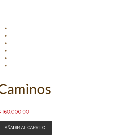
Caminos
$
160.000,00
AÑADIR AL CARRITO