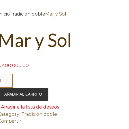
nicio
Tradición doble
Mar y Sol
Mar y Sol
$
400.000,00
AÑADIR AL CARRITO
Añadir a la lista de deseos
Category:
Tradición doble
Compartir