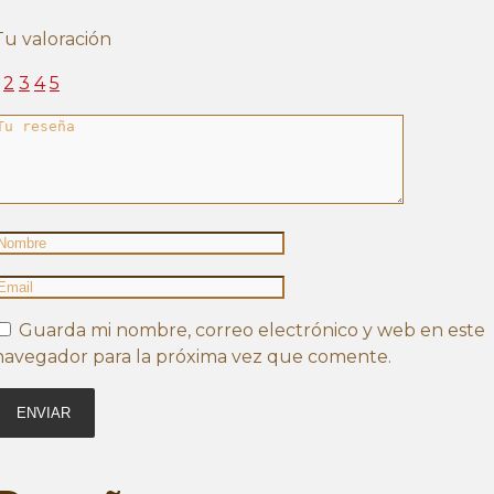
Tu valoración
2
3
4
5
Guarda mi nombre, correo electrónico y web en este
navegador para la próxima vez que comente.